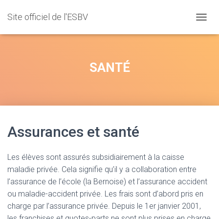
Site officiel de l'ESBV
D
É
P
L
I
SANTÉ
E
R
L
A
N
A
Assurances et santé
V
I
G
A
Les élèves sont assurés subsidiairement à la caisse
T
maladie privée. Cela signifie qu’il y a collaboration entre
I
l’assurance de l’école (la Bernoise) et l’assurance accident
O
N
ou maladie-accident privée. Les frais sont d’abord pris en
charge par l’assurance privée. Depuis le 1er janvier 2001,
les franchises et quotes-parts ne sont plus prises en charge