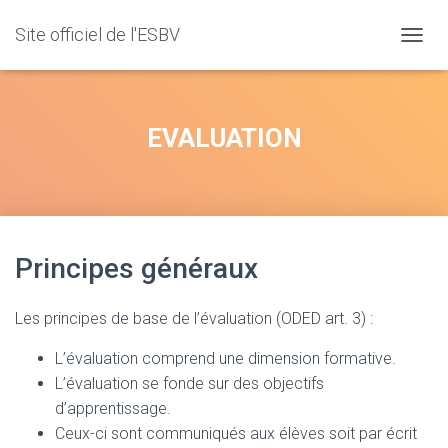
Site officiel de l'ESBV
D
É
P
L
I
EVALUATION
E
R
L
A
N
A
Principes généraux
V
I
G
Les principes de base de l’évaluation (ODED art. 3) :
A
T
I
L’évaluation comprend une dimension formative.
O
L’évaluation se fonde sur des objectifs
N
d’apprentissage.
Ceux-ci sont communiqués aux élèves soit par écrit